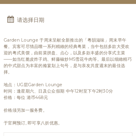
请选择日期
Garden Lounge 于周末呈献全新推出的「粵韻滋味」周末早午
餐。宾客可尽情品嚐一系列精緻的经典粤菜，当中包括多款大受欢
迎的粤式美馔，由前菜拼盘、点心，以及多款丰盛的分享式主菜
——如当红脆皮炸子鸡、鲜藤椒炒M5雪花牛肉等。最后以细緻精巧
的中式甜点为丰富的飨宴划上句号，是与亲友共度週末的最佳选
择。
地点：UG层Garden Lounge
时间：逢星期六、日及公众假期 中午12时至下午2时30分
价格：每位 港币468元
价格须另加一服务费。
于官网预订, 即可享八折优惠。